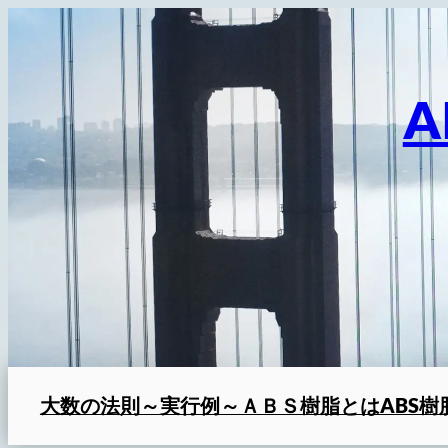
内
容
を
A
ス
キ
ッ
プ
大数の法則～実行例～
ＡＢＳ樹脂とは
ABS樹