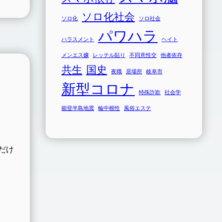
ソロ化社会
ソロ化
ソロ社会
パワハラ
ハラスメント
ヘイト
メンエス嬢
レッテル貼り
不同意性交
他者依存
共生
国史
夜職
居場所
岐阜市
新型コロナ
特殊詐欺
社会学
能登半島地震
輪中根性
風俗エステ
だけ