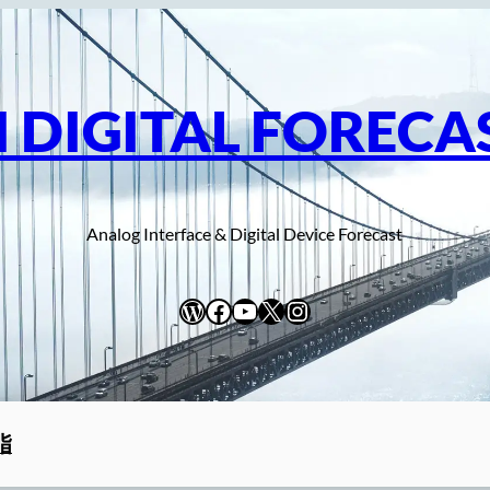
I DIGITAL FORECA
Analog Interface & Digital Device Forecast
WordPress
Facebook
YouTube
X
Instagram
脂