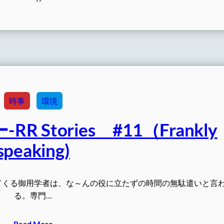
時事
環境
Stories #11（Frankly
speaking)
てくる御用学者は、な～んの役に立たずの時間の無駄遣いと言
る。専門…
Read More