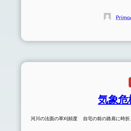
Primo
気象危機[c
河川の法面の草刈頻度 自宅の前の路肩に時