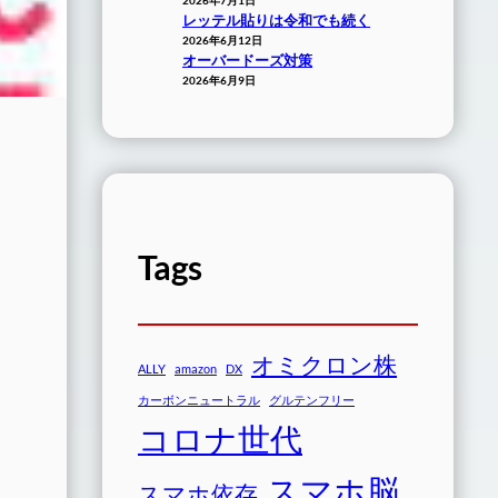
レッテル貼りは令和でも続く
2026年6月12日
オーバードーズ対策
2026年6月9日
Tags
オミクロン株
ALLY
amazon
DX
カーボンニュートラル
グルテンフリー
コロナ世代
スマホ脳
スマホ依存