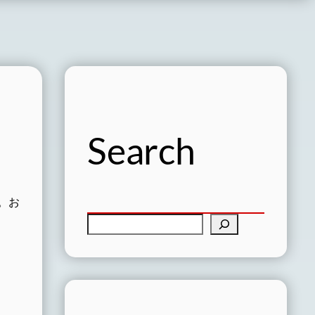
Search
。お
検
索