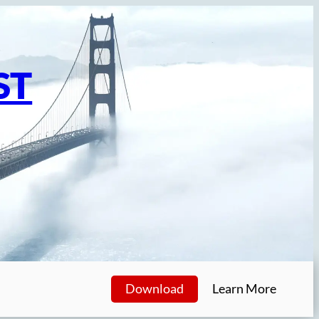
ST
Download
Learn More