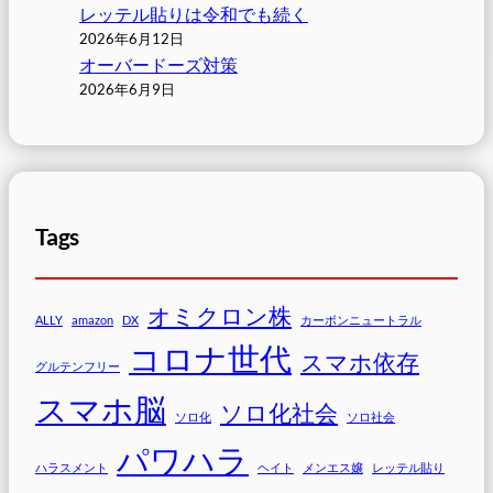
レッテル貼りは令和でも続く
2026年6月12日
オーバードーズ対策
2026年6月9日
Tags
オミクロン株
ALLY
amazon
DX
カーボンニュートラル
コロナ世代
スマホ依存
グルテンフリー
スマホ脳
ソロ化社会
ソロ化
ソロ社会
パワハラ
ハラスメント
ヘイト
メンエス嬢
レッテル貼り