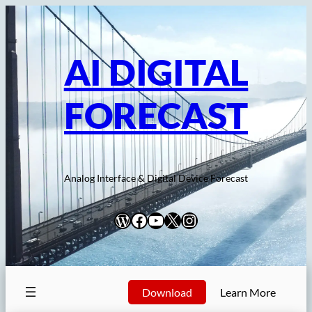
内
容
を
AI DIGITAL
ス
キ
FORECAST
ッ
プ
Analog Interface & Digital Device Forecast
WordPress
Facebook
YouTube
X
Instagram
Download
Learn More