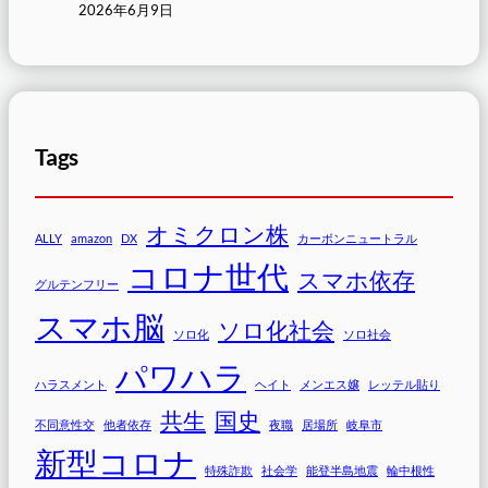
2026年6月9日
Tags
オミクロン株
ALLY
amazon
DX
カーボンニュートラル
コロナ世代
スマホ依存
グルテンフリー
スマホ脳
ソロ化社会
ソロ化
ソロ社会
パワハラ
ハラスメント
ヘイト
メンエス嬢
レッテル貼り
共生
国史
不同意性交
他者依存
夜職
居場所
岐阜市
新型コロナ
特殊詐欺
社会学
能登半島地震
輪中根性