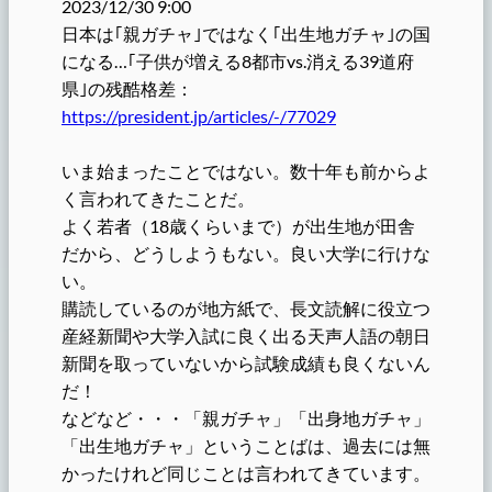
2023/12/30 9:00
日本は｢親ガチャ｣ではなく｢出生地ガチャ｣の国
になる…｢子供が増える8都市vs.消える39道府
県｣の残酷格差：
https://president.jp/articles/-/77029
いま始まったことではない。数十年も前からよ
く言われてきたことだ。
よく若者（18歳くらいまで）が出生地が田舎
だから、どうしようもない。良い大学に行けな
い。
購読しているのが地方紙で、長文読解に役立つ
産経新聞や大学入試に良く出る天声人語の朝日
新聞を取っていないから試験成績も良くないん
だ！
などなど・・・「親ガチャ」「出身地ガチャ」
「出生地ガチャ」ということばは、過去には無
かったけれど同じことは言われてきています。