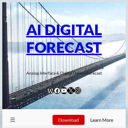
内
容
を
AI DIGITAL
ス
キ
FORECAST
ッ
プ
Analog Interface & Digital Device Forecast
WordPress
Facebook
YouTube
X
Instagram
Download
Learn More