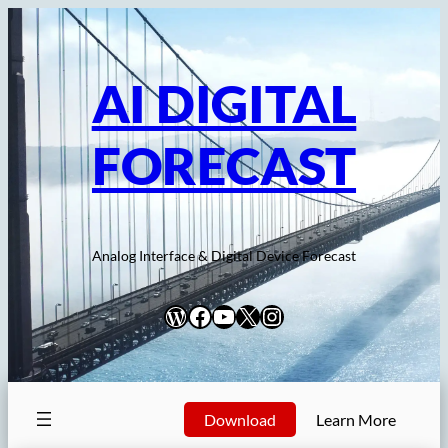
内
容
を
AI DIGITAL
ス
キ
FORECAST
ッ
プ
Analog Interface & Digital Device Forecast
WordPress
Facebook
YouTube
X
Instagram
Download
Learn More