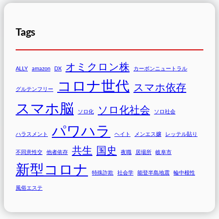
Tags
オミクロン株
ALLY
amazon
DX
カーボンニュートラル
コロナ世代
スマホ依存
グルテンフリー
スマホ脳
ソロ化社会
ソロ化
ソロ社会
パワハラ
ハラスメント
ヘイト
メンエス嬢
レッテル貼り
共生
国史
不同意性交
他者依存
夜職
居場所
岐阜市
新型コロナ
特殊詐欺
社会学
能登半島地震
輪中根性
風俗エステ