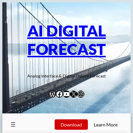
内
容
を
AI DIGITAL
ス
キ
FORECAST
ッ
プ
Analog Interface & Digital Device Forecast
WordPress
Facebook
YouTube
X
Instagram
Download
Learn More