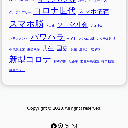
ALLY
amazon
DX
カーボンニュートラル
コロナ世代
スマホ依存
グルテンフリー
スマホ脳
ソロ化社会
ソロ化
ソロ社会
パワハラ
ハラスメント
ヘイト
メンエス嬢
レッテル貼り
共生
国史
不同意性交
他者依存
夜職
居場所
岐阜市
新型コロナ
特殊詐欺
社会学
能登半島地震
輪中根性
風俗エステ
Copyright © 2023. All rights reserved.
Facebook
WordPress
#
Instagram