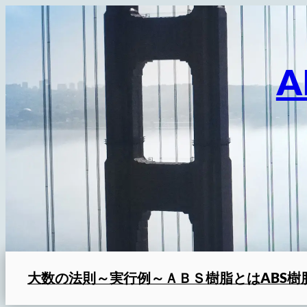
内
容
を
A
ス
キ
ッ
プ
大数の法則～実行例～
ＡＢＳ樹脂とは
ABS樹