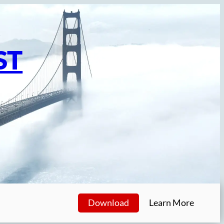
ST
Download
Learn More