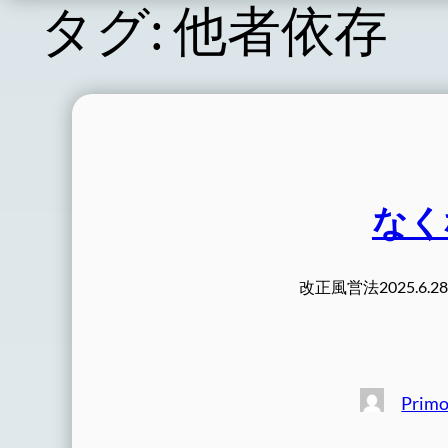
タグ:
他者依存
なく
改正風営法2025.6.28施行 
Prim