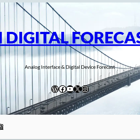
I DIGITAL FORECA
Analog Interface & Digital Device Forecast
WordPress
Facebook
YouTube
X
Instagram
脂