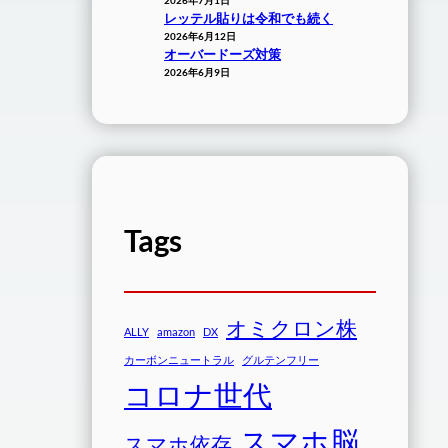
レッテル貼りは令和でも続く
2026年6月12日
オーバードーズ対策
2026年6月9日
Tags
オミクロン株
ALLY
amazon
DX
カーボンニュートラル
グルテンフリー
コロナ世代
スマホ脳
スマホ依存