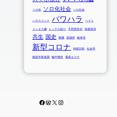
ソロ化社会
ソロ化
ソロ社会
パワハラ
ハラスメント
ヘイト
メンエス嬢
レッテル貼り
不同意性交
他者依存
共生
国史
夜職
居場所
岐阜市
新型コロナ
特殊詐欺
社会学
能登半島地震
輪中根性
風俗エステ
Facebook
WordPress
#
Instagram