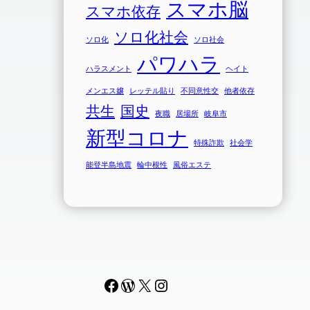
スマホ脳
スマホ依存
ソロ化社会
ソロ化
ソロ社会
パワハラ
ハラスメント
ヘイト
メンエス嬢
レッテル貼り
不同意性交
他者依存
共生
国史
夜職
居場所
岐阜市
新型コロナ
特殊詐欺
社会学
能登半島地震
輪中根性
風俗エステ
Facebook
WordPress
#
Instagram