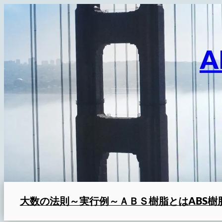
内
容
を
A
ス
キ
ッ
プ
大数の法則～実行例～
ＡＢＳ樹脂とは
ABS樹