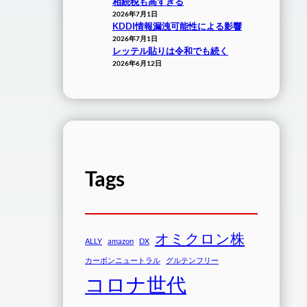
相続税も高すぎる
2026年7月1日
KDDI情報漏洩可能性による影響
2026年7月1日
レッテル貼りは令和でも続く
2026年6月12日
Tags
オミクロン株
ALLY
amazon
DX
カーボンニュートラル
グルテンフリー
コロナ世代