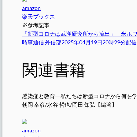
amazon
楽天ブックス
※参考記事
「新型コロナは武漢研究所から流出」 米ホ
時事通信 外信部2025年04月19日20時29分配信
関連書籍
感染症と教育―私たちは新型コロナから何を
朝岡 幸彦/水谷 哲也/岡田 知弘【編著】
amazon