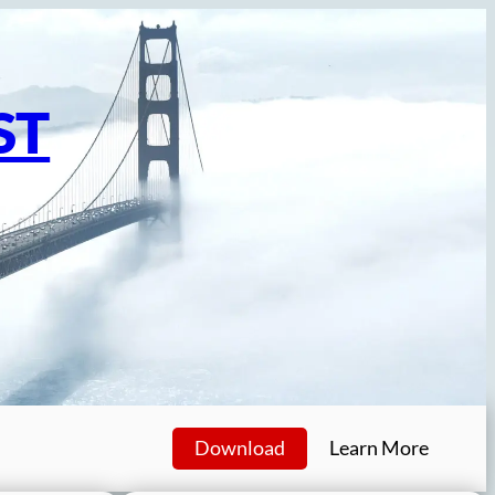
ST
Download
Learn More