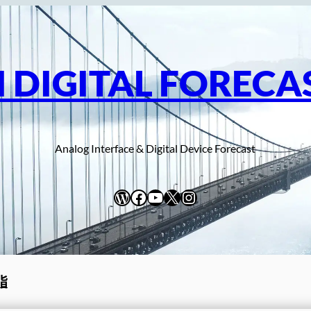
I DIGITAL FORECA
Analog Interface & Digital Device Forecast
WordPress
Facebook
YouTube
X
Instagram
脂