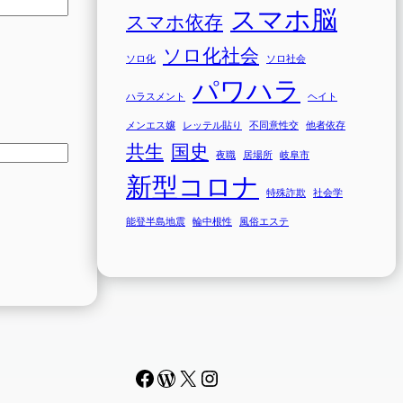
スマホ脳
スマホ依存
ソロ化社会
ソロ化
ソロ社会
パワハラ
ハラスメント
ヘイト
メンエス嬢
レッテル貼り
不同意性交
他者依存
共生
国史
夜職
居場所
岐阜市
新型コロナ
特殊詐欺
社会学
能登半島地震
輪中根性
風俗エステ
Facebook
WordPress
#
Instagram