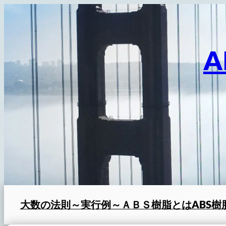
内
容
を
A
ス
キ
ッ
プ
大数の法則～実行例～
ＡＢＳ樹脂とは
ABS樹