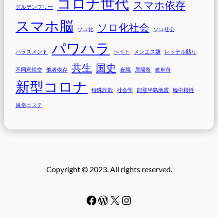
コロナ世代
スマホ依存
グルテンフリー
スマホ脳
ソロ化社会
ソロ化
ソロ社会
パワハラ
ハラスメント
ヘイト
メンエス嬢
レッテル貼り
共生
国史
不同意性交
他者依存
夜職
居場所
岐阜市
新型コロナ
特殊詐欺
社会学
能登半島地震
輪中根性
風俗エステ
Copyright © 2023. All rights reserved.
Facebook
WordPress
#
Instagram