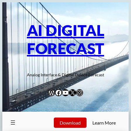
内
容
を
AI DIGITAL
ス
キ
FORECAST
ッ
プ
Analog Interface & Digital Device Forecast
WordPress
Facebook
YouTube
X
Instagram
Download
Learn More