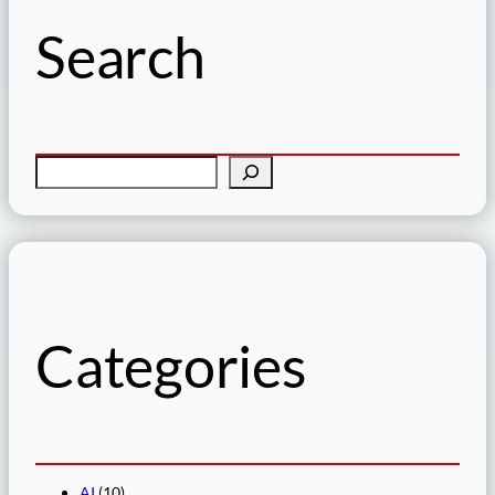
Search
検
索
Categories
AI
(10)