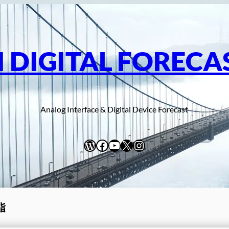
I DIGITAL FORECA
Analog Interface & Digital Device Forecast
WordPress
Facebook
YouTube
X
Instagram
脂