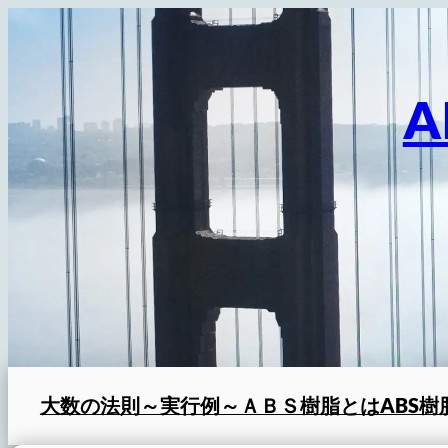
内
容
を
A
ス
キ
ッ
プ
大数の法則～実行例～
ＡＢＳ樹脂とは
ABS樹