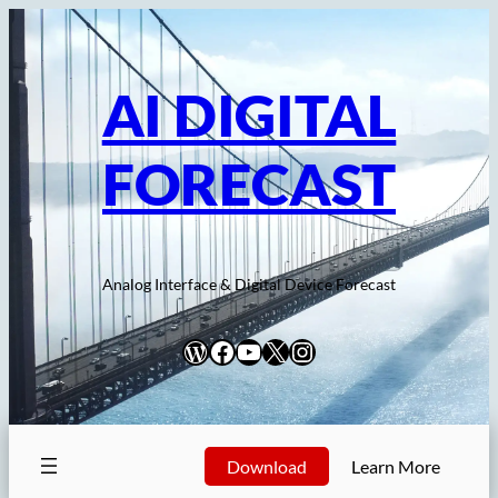
内
容
を
AI DIGITAL
ス
キ
FORECAST
ッ
プ
Analog Interface & Digital Device Forecast
WordPress
Facebook
YouTube
X
Instagram
Download
Learn More