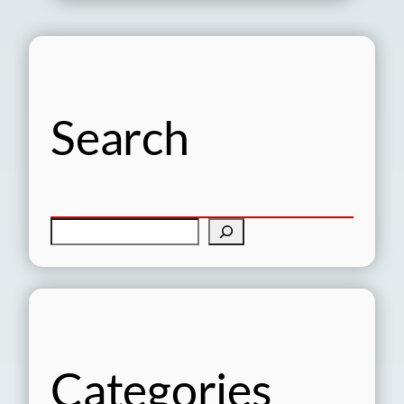
Search
検
索
Categories