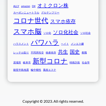
オミクロン株
ALLY
amazon
DX
カーボンニュートラル
グルテンフリー
コロナ世代
スマホ依存
スマホ脳
ソロ化社会
ソロ化
ソロ社会
パワハラ
ハラスメント
ヘイト
メンエス嬢
共生
国史
レッテル貼り
不同意性交
他者依存
夜職
新型コロナ
居場所
岐阜市
特殊詐欺
社会学
能登半島地震
輪中根性
風俗エステ
Copyright © 2023. All rights reserved.