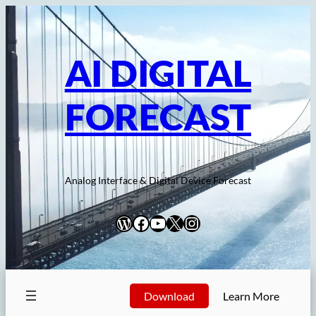
内
容
を
AI DIGITAL
ス
キ
FORECAST
ッ
プ
Analog Interface & Digital Device Forecast
WordPress
Facebook
YouTube
X
Instagram
Download
Learn More