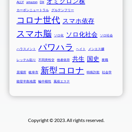
オミクロン株
ALLY
amazon
DX
カーボンニュートラル
グルテンフリー
コロナ世代
スマホ依存
スマホ脳
ソロ化社会
ソロ化
ソロ社会
パワハラ
ハラスメント
ヘイト
メンエス嬢
共生
国史
レッテル貼り
不同意性交
他者依存
夜職
新型コロナ
居場所
岐阜市
特殊詐欺
社会学
能登半島地震
輪中根性
風俗エステ
Copyright © 2023. All rights reserved.