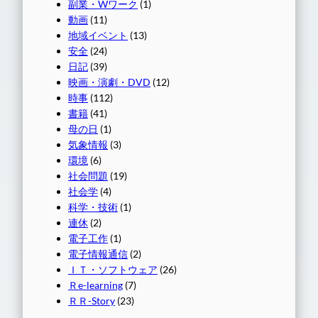
副業・Wワーク
(1)
動画
(11)
地域イベント
(13)
安全
(24)
日記
(39)
映画・演劇・DVD
(12)
時事
(112)
書籍
(41)
母の日
(1)
気象情報
(3)
環境
(6)
社会問題
(19)
社会学
(4)
科学・技術
(1)
連休
(2)
電子工作
(1)
電子情報通信
(2)
ＩＴ・ソフトウェア
(26)
Ｒe-learning
(7)
ＲＲ-Story
(23)