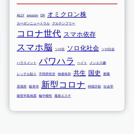
オミクロン株
ALLY
amazon
DX
カーボンニュートラル
グルテンフリー
コロナ世代
スマホ依存
スマホ脳
ソロ化社会
ソロ化
ソロ社会
パワハラ
ハラスメント
ヘイト
メンエス嬢
共生
国史
レッテル貼り
不同意性交
他者依存
夜職
新型コロナ
居場所
岐阜市
特殊詐欺
社会学
能登半島地震
輪中根性
風俗エステ