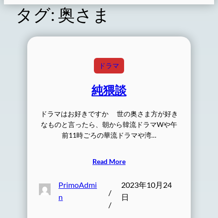
タグ:
奥さま
ドラマ
純猥談
ドラマはお好きですか 世の奥さま方が好き
なものと言ったら、朝から韓流ドラマWや午
前11時ごろの華流ドラマや湾…
Read More
PrimoAdmi
2023年10月24
/
n
日
/