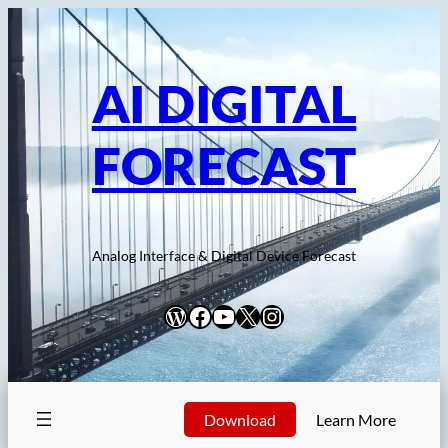
内
容
を
AI DIGITAL
ス
キ
FORECAST
ッ
プ
Analog Interface & Digital Device Forecast
WordPress
Facebook
YouTube
X
Instagram
Download
Learn More