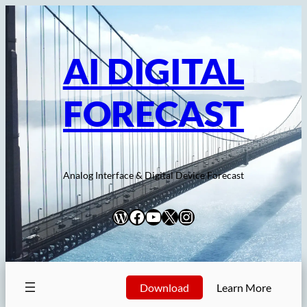
内
容
を
AI DIGITAL
ス
キ
FORECAST
ッ
プ
Analog Interface & Digital Device Forecast
WordPress
Facebook
YouTube
X
Instagram
Download
Learn More