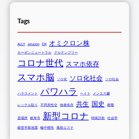
Tags
オミクロン株
ALLY
amazon
DX
カーボンニュートラル
グルテンフリー
コロナ世代
スマホ依存
スマホ脳
ソロ化社会
ソロ化
ソロ社会
パワハラ
ハラスメント
ヘイト
メンエス嬢
共生
国史
レッテル貼り
不同意性交
他者依存
夜職
新型コロナ
居場所
岐阜市
特殊詐欺
社会学
能登半島地震
輪中根性
風俗エステ