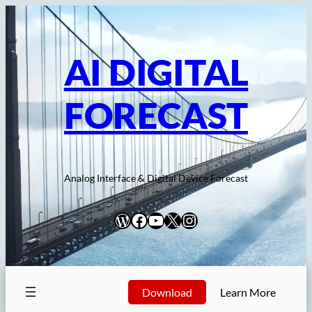
内
容
を
AI DIGITAL
ス
キ
FORECAST
ッ
プ
Analog Interface & Digital Device Forecast
WordPress
Facebook
YouTube
X
Instagram
Download
Learn More