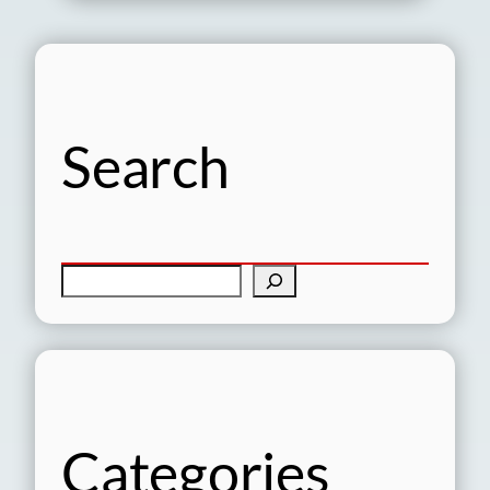
Search
検
索
Categories