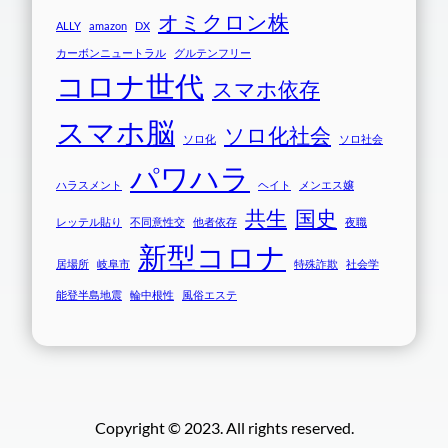
オミクロン株
ALLY
amazon
DX
カーボンニュートラル
グルテンフリー
コロナ世代
スマホ依存
スマホ脳
ソロ化社会
ソロ化
ソロ社会
パワハラ
ハラスメント
ヘイト
メンエス嬢
共生
国史
レッテル貼り
不同意性交
他者依存
夜職
新型コロナ
居場所
岐阜市
特殊詐欺
社会学
能登半島地震
輪中根性
風俗エステ
Copyright © 2023. All rights reserved.