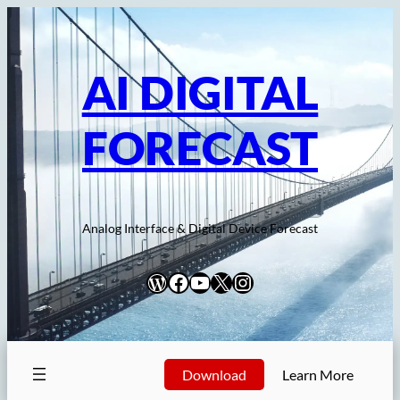
内
容
を
AI DIGITAL
ス
キ
FORECAST
ッ
プ
Analog Interface & Digital Device Forecast
WordPress
Facebook
YouTube
X
Instagram
Download
Learn More