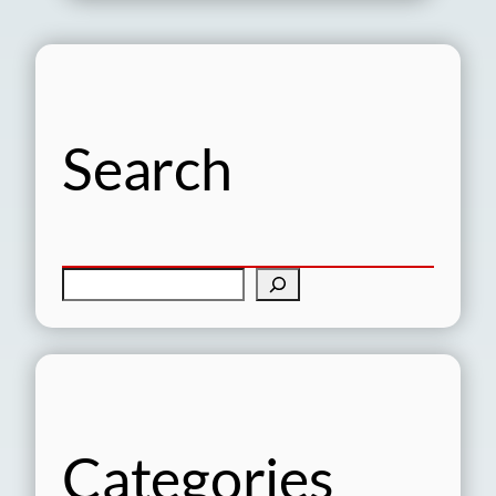
Search
検
索
Categories