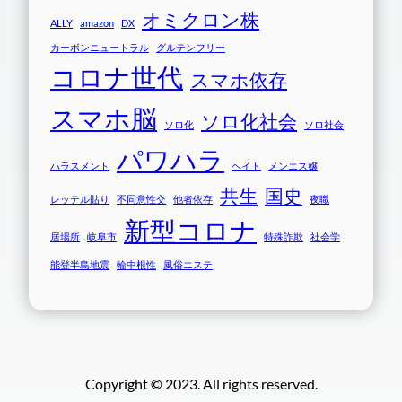
オミクロン株
ALLY
amazon
DX
カーボンニュートラル
グルテンフリー
コロナ世代
スマホ依存
スマホ脳
ソロ化社会
ソロ化
ソロ社会
パワハラ
ハラスメント
ヘイト
メンエス嬢
共生
国史
レッテル貼り
不同意性交
他者依存
夜職
新型コロナ
居場所
岐阜市
特殊詐欺
社会学
能登半島地震
輪中根性
風俗エステ
Copyright © 2023. All rights reserved.