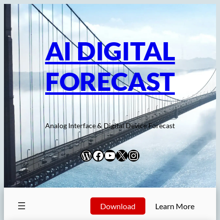
内
容
を
AI DIGITAL
ス
キ
FORECAST
ッ
プ
Analog Interface & Digital Device Forecast
WordPress
Facebook
YouTube
X
Instagram
Download
Learn More