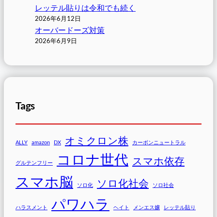
レッテル貼りは令和でも続く
2026年6月12日
オーバードーズ対策
2026年6月9日
Tags
オミクロン株
ALLY
amazon
DX
カーボンニュートラル
コロナ世代
スマホ依存
グルテンフリー
スマホ脳
ソロ化社会
ソロ化
ソロ社会
パワハラ
ハラスメント
ヘイト
メンエス嬢
レッテル貼り