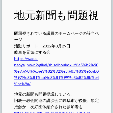
地元新聞も問題視
問題視されている議員のホームページの該当ペ
ージ
活動リポート 2022年3月29日
岐阜を元気にする会
https://wada-
naoya.jp/wn2/gikai/shiseihoukoku/%e5%b2%90
%e9%98%9c%e3%82%92%e5%85%83%e6%b0
%97%e3%81%ab%e3%81%99%e3%82%8b%e4
%bc%9a/
地元の新聞も問題提議している。
旧統一教会関連の講演会に岐阜市が後援、規定
抵触か 友好団体紹介された参加者も
https://www.gifu-np.co.jp/articles/-/105172